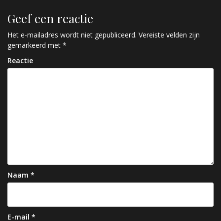
r
Geef een reactie
i
c
Het e-mailadres wordt niet gepubliceerd.
Vereiste velden zijn
gemarkeerd met
*
h
Reactie
t
n
a
v
i
g
a
Naam
*
t
i
e
E-mail
*