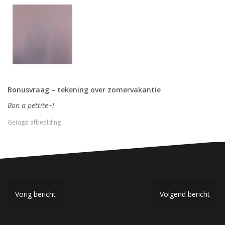
Bonusvraag – tekening over zomervakantie
Bon a pettite~!
Getagd
afbeelding
B
Vorig bericht
Volgend bericht
e