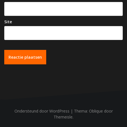
Site
Ondersteund door WordPress
|
Thema:
Oblique
door
Themeisle.