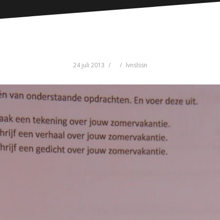
24 juli 2013
lvnslssn