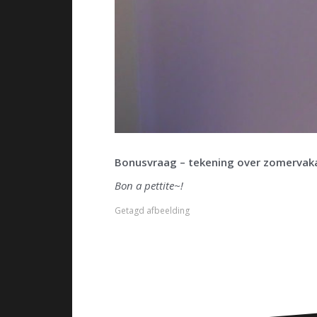
Bonusvraag – tekening over zomervak
Bon a pettite~!
Getagd
afbeelding