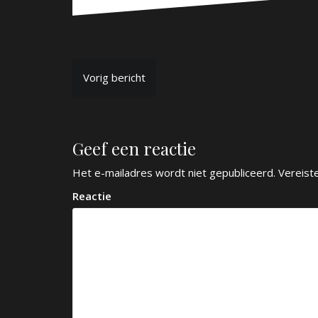
B
Vorig bericht
e
r
Geef een reactie
i
c
Het e-mailadres wordt niet gepubliceerd.
Vereist
h
Reactie
t
n
a
v