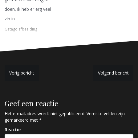
doen, ik heb er erg veel
zin in.
Getagd
afbeelding
B
Vorig bericht
Volgend bericht
e
r
Geef een reactie
i
c
Het e-mailadres wordt niet gepubliceerd.
Vereiste velden zijn
gemarkeerd met
*
h
Reactie
t