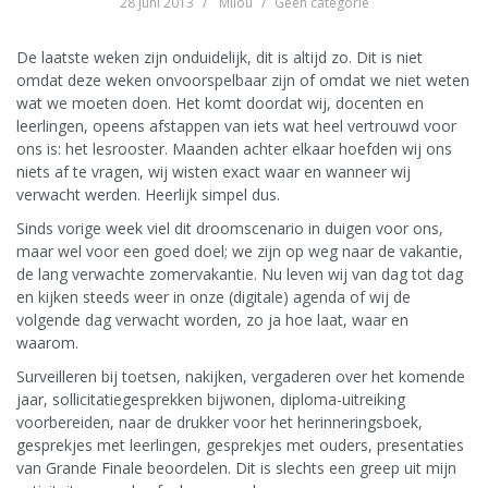
28 juni 2013
Milou
Geen categorie
De laatste weken zijn onduidelijk, dit is altijd zo. Dit is niet
omdat deze weken onvoorspelbaar zijn of omdat we niet weten
wat we moeten doen. Het komt doordat wij, docenten en
leerlingen, opeens afstappen van iets wat heel vertrouwd voor
ons is: het lesrooster. Maanden achter elkaar hoefden wij ons
niets af te vragen, wij wisten exact waar en wanneer wij
verwacht werden. Heerlijk simpel dus.
Sinds vorige week viel dit droomscenario in duigen voor ons,
maar wel voor een goed doel; we zijn op weg naar de vakantie,
de lang verwachte zomervakantie. Nu leven wij van dag tot dag
en kijken steeds weer in onze (digitale) agenda of wij de
volgende dag verwacht worden, zo ja hoe laat, waar en
waarom.
Surveilleren bij toetsen, nakijken, vergaderen over het komende
jaar, sollicitatiegesprekken bijwonen, diploma-uitreiking
voorbereiden, naar de drukker voor het herinneringsboek,
gesprekjes met leerlingen, gesprekjes met ouders, presentaties
van Grande Finale beoordelen. Dit is slechts een greep uit mijn