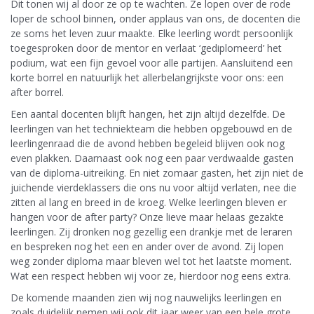
Dit tonen wij al door ze op te wachten. Ze lopen over de rode
loper de school binnen, onder applaus van ons, de docenten die
ze soms het leven zuur maakte. Elke leerling wordt persoonlijk
toegesproken door de mentor en verlaat ‘gediplomeerd’ het
podium, wat een fijn gevoel voor alle partijen. Aansluitend een
korte borrel en natuurlijk het allerbelangrijkste voor ons: een
after borrel.
Een aantal docenten blijft hangen, het zijn altijd dezelfde. De
leerlingen van het techniekteam die hebben opgebouwd en de
leerlingenraad die de avond hebben begeleid blijven ook nog
even plakken. Daarnaast ook nog een paar verdwaalde gasten
van de diploma-uitreiking. En niet zomaar gasten, het zijn niet de
juichende vierdeklassers die ons nu voor altijd verlaten, nee die
zitten al lang en breed in de kroeg. Welke leerlingen bleven er
hangen voor de after party? Onze lieve maar helaas gezakte
leerlingen. Zij dronken nog gezellig een drankje met de leraren
en bespreken nog het een en ander over de avond. Zij lopen
weg zonder diploma maar bleven wel tot het laatste moment.
Wat een respect hebben wij voor ze, hierdoor nog eens extra.
De komende maanden zien wij nog nauwelijks leerlingen en
zoals duidelijk nemen wij ook dit jaar weer van een hele grote