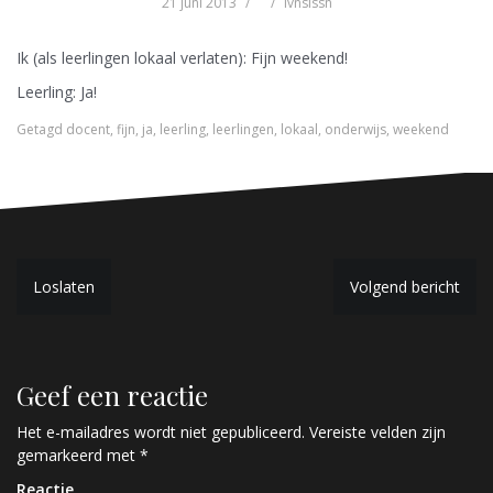
21 juni 2013
lvnslssn
Ik (als leerlingen lokaal verlaten): Fijn weekend!
Leerling: Ja!
Getagd
docent
,
fijn
,
ja
,
leerling
,
leerlingen
,
lokaal
,
onderwijs
,
weekend
B
Loslaten
Volgend bericht
e
r
Geef een reactie
i
c
Het e-mailadres wordt niet gepubliceerd.
Vereiste velden zijn
gemarkeerd met
*
h
Reactie