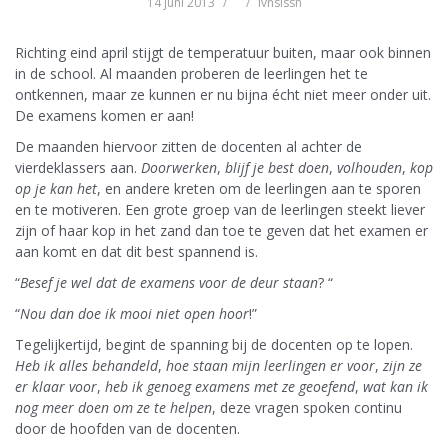
14 juni 2013
lvnslssn
Richting eind april stijgt de temperatuur buiten, maar ook binnen
in de school. Al maanden proberen de leerlingen het te
ontkennen, maar ze kunnen er nu bijna écht niet meer onder uit.
De examens komen er aan!
De maanden hiervoor zitten de docenten al achter de
vierdeklassers aan.
Doorwerken
,
blijf je best
doen
,
volhouden
,
kop
op je kan het
, en andere kreten om de leerlingen aan te sporen
en te motiveren. Een grote groep van de leerlingen steekt liever
zijn of haar kop in het zand dan toe te geven dat het examen er
aan komt en dat dit best spannend is.
“
Besef je wel dat de examens voor de deur staan
? “
“
Nou dan doe ik mooi niet open hoor
!”
Tegelijkertijd, begint de spanning bij de docenten op te lopen.
Heb ik alles behandeld
,
hoe staan mijn leerlingen er voor
,
zijn ze
er klaar voor
,
heb ik genoeg examens met ze geoefend
,
wat kan ik
nog meer doen om ze te helpen
, deze vragen spoken continu
door de hoofden van de docenten.