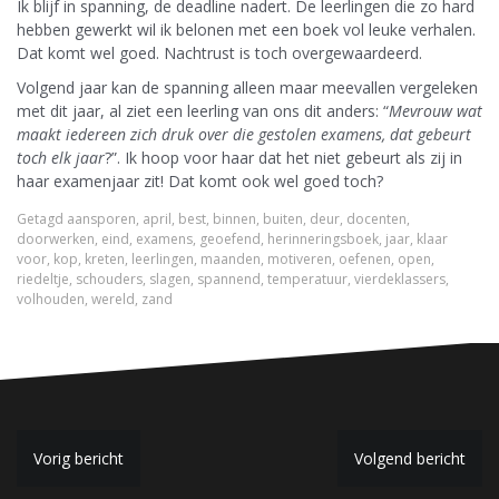
Ik blijf in spanning, de deadline nadert. De leerlingen die zo hard
hebben gewerkt wil ik belonen met een boek vol leuke verhalen.
Dat komt wel goed. Nachtrust is toch overgewaardeerd.
Volgend jaar kan de spanning alleen maar meevallen vergeleken
met dit jaar, al ziet een leerling van ons dit anders: “
Mevrouw wat
maakt iedereen zich druk over die gestolen examens, dat gebeurt
toch elk jaar
?”. Ik hoop voor haar dat het niet gebeurt als zij in
haar examenjaar zit! Dat komt ook wel goed toch?
Getagd
aansporen
,
april
,
best
,
binnen
,
buiten
,
deur
,
docenten
,
doorwerken
,
eind
,
examens
,
geoefend
,
herinneringsboek
,
jaar
,
klaar
voor
,
kop
,
kreten
,
leerlingen
,
maanden
,
motiveren
,
oefenen
,
open
,
riedeltje
,
schouders
,
slagen
,
spannend
,
temperatuur
,
vierdeklassers
,
volhouden
,
wereld
,
zand
B
Vorig bericht
Volgend bericht