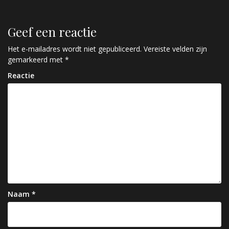
e
r
Geef een reactie
i
c
Het e-mailadres wordt niet gepubliceerd.
Vereiste velden zijn
gemarkeerd met
*
h
Reactie
t
n
a
v
i
g
a
Naam
*
t
i