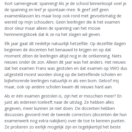
Kort samengevat: spanning! Als je de school binnenloopt voel je
de spanning en leef je spontaan mee. Ik geef zelf geen
examenklassen les maar loop ook rond met gevoelsmatig de
wereld op mijn schouders. Geen leerlingen die ik het examen
door sleur maar alleen de spanning van het mooie
herinneringsboek dat ik ze na het slagen wil geven.
Elk jaar gaat dit riedeltje natuurlijk hetzelfde. Op dezelfde dagen
beginnen de docenten het benauwd te krijgen en op dat
moment zitten de leerlingen altijd nog in de ontkenning. Niets
nieuws onder de zon. Alleen dit jaar was het anders. Het nieuws
dat het examen Frans was gestolen en dat examen op VWO dus
uitgesteld moest worden sloeg op die betreffende scholen en
bijbehorende leerlingen natuurlijk in als een bom. Geloof mij
maar, ook op andere scholen kwam dit nieuws hard aan.
Als er één examen gestolen is, zijn het er misschien meer? En
juist als iedereen toeleeft naar de uitslag. Ze hebben alles
gegeven, meer kunnen ze niet doen. De docenten hebben
discussies gevoerd met de tweede correctors (docenten die hun
examenwerk nog extra nakijken) over de toe te kennen punten.
Ze proberen zo eerlijk mogelijk zijn en tegelijkertijd het beste