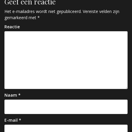
Geef een reactie
i
c
Het e-mailadres wordt niet gepubliceerd.
Vereiste velden zijn
gemarkeerd met
*
h
Reactie
t
n
a
v
i
g
a
Naam
*
t
i
e
E-mail
*