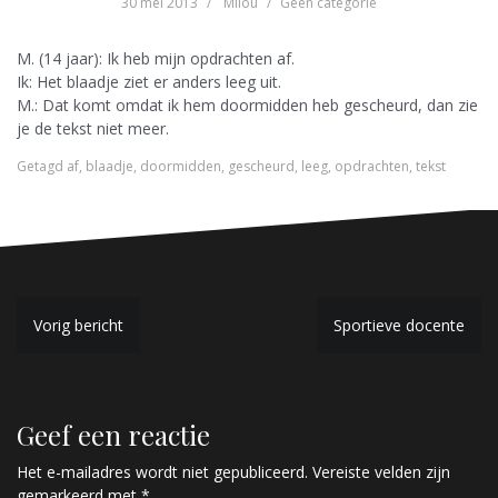
30 mei 2013
Milou
Geen categorie
M. (14 jaar): Ik heb mijn opdrachten af.
Ik: Het blaadje ziet er anders leeg uit.
M.: Dat komt omdat ik hem doormidden heb gescheurd, dan zie
je de tekst niet meer.
Getagd
af
,
blaadje
,
doormidden
,
gescheurd
,
leeg
,
opdrachten
,
tekst
B
Vorig bericht
Sportieve docente
e
r
Geef een reactie
i
c
Het e-mailadres wordt niet gepubliceerd.
Vereiste velden zijn
gemarkeerd met
*