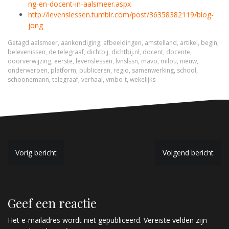
ng-en-docent-in-aalsmeer.aspx
http://levenslessen.tumblr.com/post/36358382119/blog-
jong
Getagd
aalsmeer
,
aankondiging
,
afbeeldingen
,
amstelland
,
artikel
,
begin
,
belevenissen
,
de telegraaf
,
dichtbij
,
dichtbij.nl
,
docent
,
docente
,
doorverwijzing
,
eerste
,
levenslessen
,
lvnslssn
,
mavo
,
milou
,
nieuw
,
onderwerpen
,
platform
,
publiceren
,
regio
,
samenwerking
,
school
,
schoonemann
,
telegraaf
,
verhaal
,
vmbo-t
,
wekelijks
B
Vorig bericht
Volgend bericht
e
r
Geef een reactie
i
c
Het e-mailadres wordt niet gepubliceerd.
Vereiste velden zijn