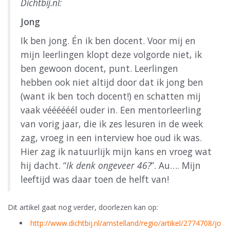
Dichtbij.nl:
Jong
Ik ben jong. Én ik ben docent. Voor mij en
mijn leerlingen klopt deze volgorde niet, ik
ben gewoon docent, punt. Leerlingen
hebben ook niet altijd door dat ik jong ben
(want ik ben toch docent!) en schatten mij
vaak véééééél ouder in. Een mentorleerling
van vorig jaar, die ik zes lesuren in de week
zag, vroeg in een interview hoe oud ik was.
Hier zag ik natuurlijk mijn kans en vroeg wat
hij dacht. “
Ik denk ongeveer 46?
”. Au…. Mijn
leeftijd was daar toen de helft van!
Dit artikel gaat nog verder, doorlezen kan op:
http://www.dichtbij.nl/amstelland/regio/artikel/2774708/jo