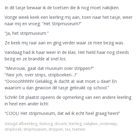
In dit tasje bewaar ik de toetsen die ik nog moet nakijken.
Vorige week keek een leerling mij aan, toen naar het tasje, weer
naar mij en vroeg: “Het Stripmuseum?”
“Ja, het stripmuseum.”
Ze keek mij raar aan en ging verder waar ze mee bezig was.
Vandaag had ik haar weer in de klas. Het hield haar nog steeds
bezig en ze brandde al snel los.
“Mevrouw, gaat dat museum over strippen?”
“Nee joh, over strips, stripboeken…!”
“Ooooohhhhh! Gelukkig, ik dacht al: wat moet u daar! En
waarom u dan gewoon dit tasje gebruikt op school.”
Schrik! Dit plaatst opeens de opmerking van een andere leerling
in heel een ander licht:
“COOL! Het stripmuseum, dat wil ik echt heel graag heen!”
Getagd
afbeelding
,
dialoog
,
docent
,
leerling
,
nakijken
,
onderwijs
,
stripboek
,
stripmuseum
,
strippen
,
tas
,
toetsen