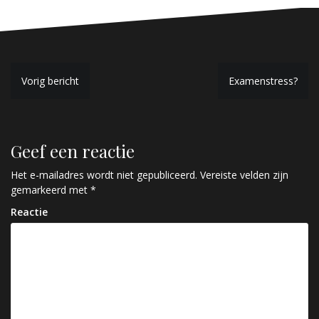
B
Vorig bericht
Examenstress?
e
r
Geef een reactie
i
c
Het e-mailadres wordt niet gepubliceerd.
Vereiste velden zijn
gemarkeerd met
*
h
Reactie
t
n
a
v