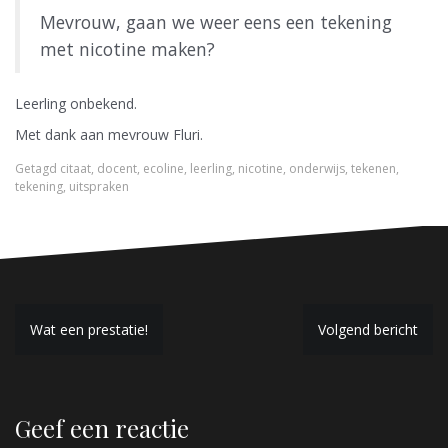
Mevrouw, gaan we weer eens een tekening
met nicotine maken?
Leerling onbekend.
Met dank aan mevrouw Fluri.
Getagd
citaat
,
docent
,
ecoline
,
leerling
,
nicotine
,
onderwijs
,
tekenen
,
tekening
,
uitspraken
B
Wat een prestatie!
Volgend bericht
e
r
Geef een reactie
i