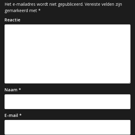
c
Het e-mailadres wordt niet gepubliceerd.
Vereiste velden zijn
gemarkeerd met
*
h
Reactie
t
n
a
v
i
g
a
Naam
*
t
i
e
E-mail
*