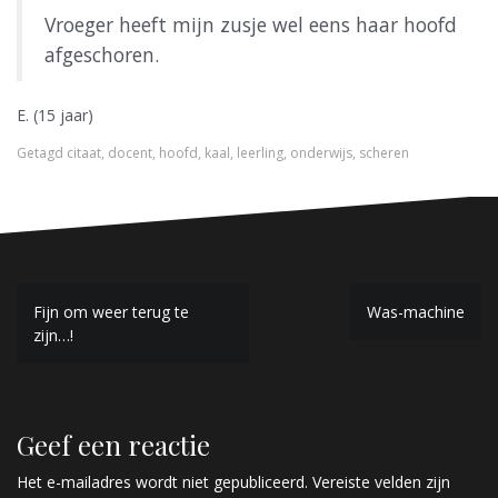
Vroeger heeft mijn zusje wel eens haar hoofd
afgeschoren.
E. (15 jaar)
Getagd
citaat
,
docent
,
hoofd
,
kaal
,
leerling
,
onderwijs
,
scheren
B
Fijn om weer terug te
Was-machine
zijn…!
e
r
i
Geef een reactie
c
Het e-mailadres wordt niet gepubliceerd.
Vereiste velden zijn