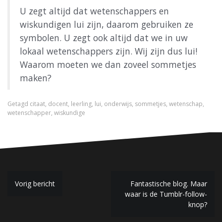
U zegt altijd dat wetenschappers en
wiskundigen lui zijn, daarom gebruiken ze
symbolen. U zegt ook altijd dat we in uw
lokaal wetenschappers zijn. Wij zijn dus lui!
Waarom moeten we dan zoveel sommetjes
maken?
Getagd
citaat
,
docent
,
leerling
,
lui
,
onderwijs
,
sommetjes
,
wetenschap
,
wetenschapper
,
wiskundige
B
Vorig bericht
Fantastische blog. Maar
waar is de Tumblr-follow-
e
knop?
r