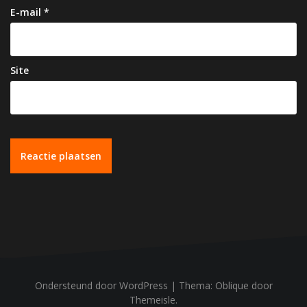
E-mail
*
Site
Ondersteund door WordPress
|
Thema:
Oblique
door
Themeisle.