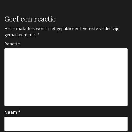
i
c
Geef een reactie
h
Het e-mailadres wordt niet gepubliceerd.
Vereiste velden zijn
gemarkeerd met
*
t
Reactie
n
a
v
i
g
a
t
Naam
*
i
e