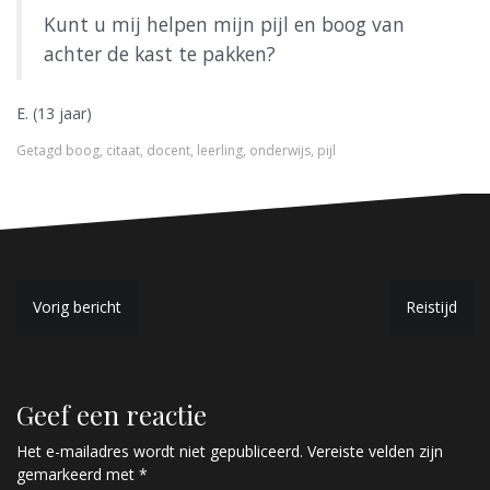
Kunt u mij helpen mijn pijl en boog van
achter de kast te pakken?
E. (13 jaar)
Getagd
boog
,
citaat
,
docent
,
leerling
,
onderwijs
,
pijl
B
Vorig bericht
Reistijd
e
r
Geef een reactie
i
c
Het e-mailadres wordt niet gepubliceerd.
Vereiste velden zijn
gemarkeerd met
*