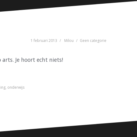
1 februari 2013
Milou
Geen categorie
arts. Je hoort echt niets!
ling
,
onderwijs