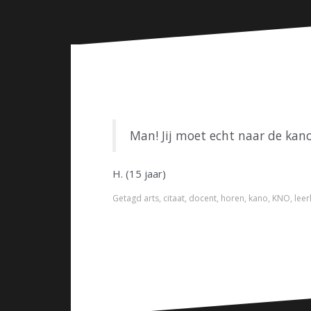
n
Man! Jij moet echt naar de kano 
H. (15 jaar)
Getagd
arts
,
citaat
,
docent
,
horen
,
kano
,
KNO
,
leer