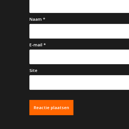
g
a
Naam
*
t
i
e
E-mail
*
Site