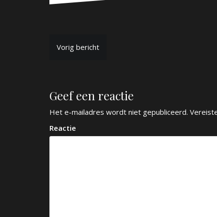
B
Vorig bericht
e
r
Geef een reactie
i
c
Het e-mailadres wordt niet gepubliceerd.
Vereist
h
Reactie
t
n
a
v
i