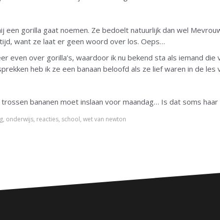
j een gorilla gaat noemen. Ze bedoelt natuurlijk dan wel Mevrouw
tijd, want ze laat er geen woord over los. Oeps…
r even over gorilla’s, waardoor ik nu bekend sta als iemand die
ekken heb ik ze een banaan beloofd als ze lief waren in de les v
k trossen bananen moet inslaan voor maandag… Is dat soms haar
ng
,
onderwijs
,
reacties
,
school
,
wet van newton