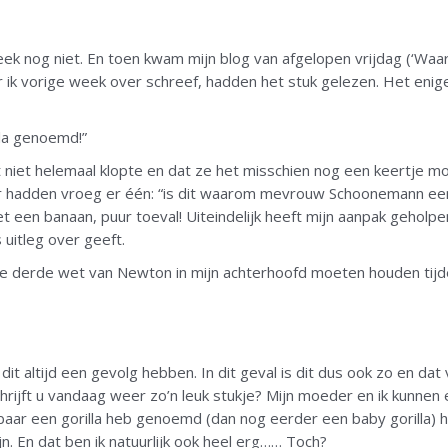
week nog niet. En toen kwam mijn blog van afgelopen vrijdag (‘Wa
r ik vorige week over schreef, hadden het stuk gelezen. Het enige
lla genoemd!”
t niet helemaal klopte en dat ze het misschien nog een keertje m
ver hadden vroeg er één: “is dit waarom mevrouw Schoonemann een
 een banaan, puur toeval! Uiteindelijk heeft mijn aanpak geholp
s uitleg over geeft.
de derde wet van Newton in mijn achterhoofd moeten houden tijden
it altijd een gevolg hebben. In dit geval is dit dus ook zo en dat vi
Schrijft u vandaag weer zo’n leuk stukje? Mijn moeder en ik kunnen 
ijkbaar een gorilla heb genoemd (dan nog eerder een baby gorilla) 
ijn. En dat ben ik natuurlijk ook heel erg…… Toch?