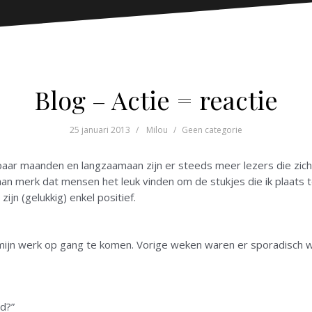
Blog – Actie = reactie
25 januari 2013
Milou
Geen categorie
ar maanden en langzaamaan zijn er steeds meer lezers die zich i
 aan merk dat mensen het leuk vinden om de stukjes die ik plaats te 
zijn (gelukkig) enkel positief.
n werk op gang te komen. Vorige weken waren er sporadisch wel a
gd?”