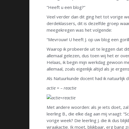
“Heeft u een blog?”
Veel verder dan dit ging het tot vorige 
derdeklassers, dit is dezelfde groep waa
meegekregen was het volgende:
“Mevrouw! U heeft J. op uw blog een gori
Waarop ik probeerde uit te leggen dat di
allemaal gelezen, dus toen wij het er o
Helaas, ik begin mijn werkdag gewoon met
allemaal, zoals eigenlijk altijd als je ergen
Als Natuurkunde docent had ik natuurlijk 
actie = – reactie
Met andere woorden: als je iets doet, zal d
leerling B., die elke dag aan mij vraagt: “
vorige week? Die leerling J. die ik dus bl
wraakactie. Ik moet, blijkbaar, erg bang z