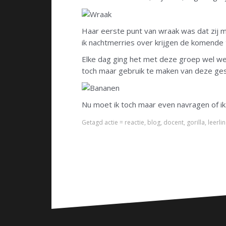
Haar eerste punt van wraak was dat zij mi
ik nachtmerries over krijgen de komende 
Elke dag ging het met deze groep wel wee
toch maar gebruik te maken van deze gespr
Nu moet ik toch maar even navragen of i
Getagd
actie = reactie
,
blog
,
docent
,
gorilla
,
leerli