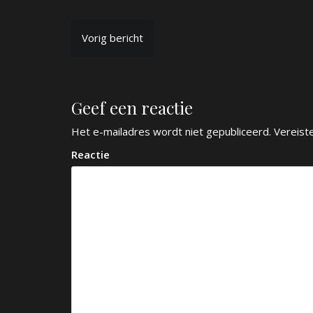
B
Vorig bericht
e
r
Geef een reactie
i
c
Het e-mailadres wordt niet gepubliceerd.
Vereist
h
Reactie
t
n
a
v
i
g