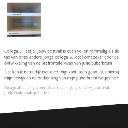
Collega E.: Jeetje, jouw postvak is even vol en rommelig als de
tas van onze andere jonge collega B., dat komt zeker door de
ontwikkeling van de prefrontale kwab van jullie puberbrein!
Dat kan ik natuurlijk niet over mijn kant laten gaan. Dus hierbij
mijn bewijs en de ontkenning van mijn puberbrein! Netjes he?
Getagd
afbeelding
,
brein
,
citaat
,
docent
,
jong
,
onderwijs
,
postvak
,
prefrontale kwab
,
puberbrein