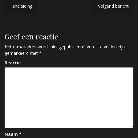
B
Handleiding
Volgend bericht
e
r
Geef een reactie
i
c
Het e-mailadres wordt niet gepubliceerd.
Vereiste velden zijn
gemarkeerd met
*
h
Reactie
t
n
a
v
i
g
a
Naam
*