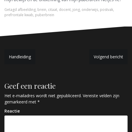
Getagd
afbeelding
,
brein
,
citaat
,
docent
,
jong
,
onderwijs
,
postvak
,
prefrontale kwab
,
puberbrein
B
Handleiding
Volgend bericht
e
r
Geef een reactie
i
c
Het e-mailadres wordt niet gepubliceerd.
Vereiste velden zijn
gemarkeerd met
*
h
Reactie
t
n