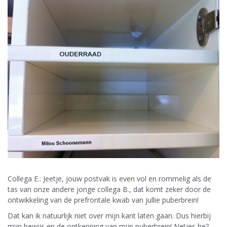
Collega E.: Jeetje, jouw postvak is even vol en rommelig als de
tas van onze andere jonge collega B., dat komt zeker door de
ontwikkeling van de prefrontale kwab van jullie puberbrein!
Dat kan ik natuurlijk niet over mijn kant laten gaan. Dus hierbij
mijn bewijs en de ontkenning van mijn puberbrein! Netjes he?