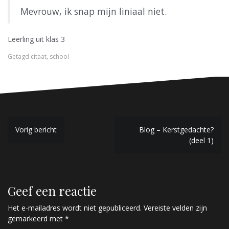
Mevrouw, ik snap mijn liniaal niet.
Leerling uit klas 3
Getagd
citaat
,
school
B
Vorig bericht
Blog – Kerstgedachte?
(deel 1)
e
r
i
Geef een reactie
c
Het e-mailadres wordt niet gepubliceerd.
Vereiste velden zijn
h
gemarkeerd met
*