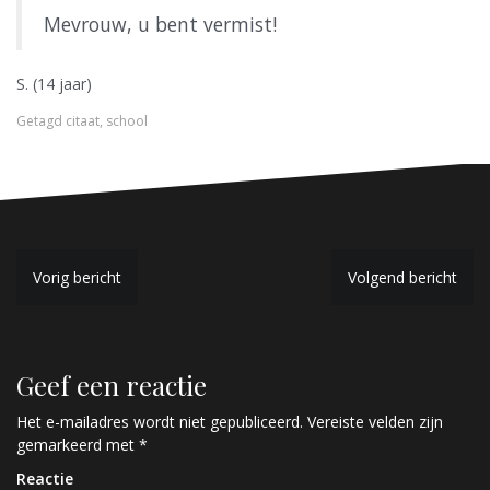
Mevrouw, u bent vermist!
S. (14 jaar)
Getagd
citaat
,
school
B
Vorig bericht
Volgend bericht
e
r
Geef een reactie
i
c
Het e-mailadres wordt niet gepubliceerd.
Vereiste velden zijn
gemarkeerd met
*
h
Reactie