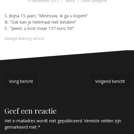
10 december 2012
Milou
Geen categorie
S. (bijna 15 jaar): “Mevrouw, ik ga u kopen!”
Ik: “Dat kan je helemaal niet betalen!”
S.: “Jawel, u kost maar 137 euro 50!”
Getagd
dialoog
,
school
B
Vorig bericht
Volgend bericht
e
r
Geef een reactie
i
c
Het e-mailadres wordt niet gepubliceerd.
Vereiste velden zijn
gemarkeerd met
*
h