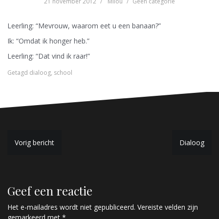
21 november 2012
Milou
Geen categorie
Leerling: “Mevrouw, waarom eet u een banaan?”
Ik: “Omdat ik honger heb.”
Leerling: “Dat vind ik raar!”
Getagd
dialoog
,
school
B
Vorig bericht
Dialoog
e
r
Geef een reactie
i
c
Het e-mailadres wordt niet gepubliceerd.
Vereiste velden zijn
gemarkeerd met
*