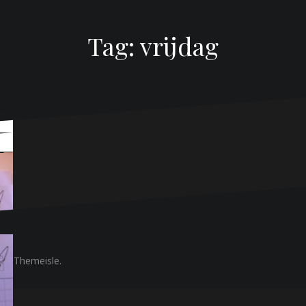
Tag:
vrijdag
or Themeisle.