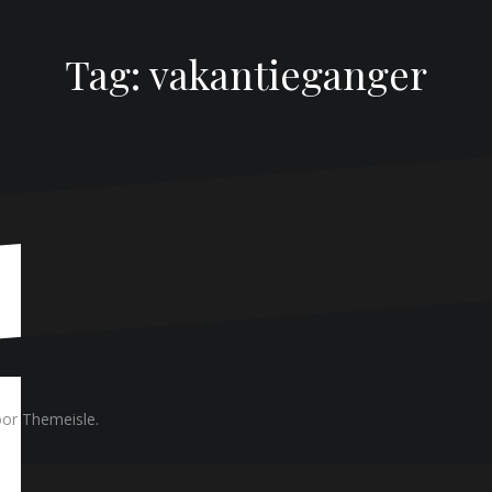
Tag:
vakantieganger
or Themeisle.