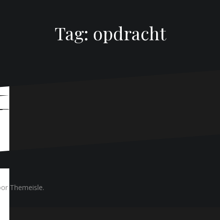
Tag:
opdracht
or Themeisle.