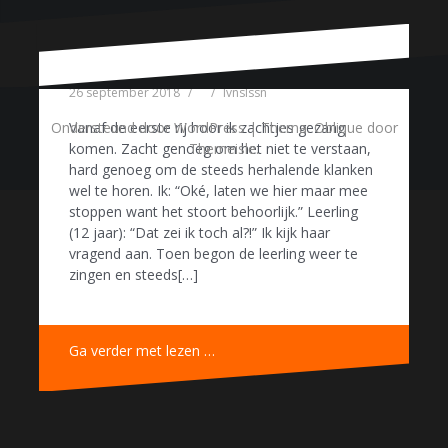
26 september 2018
lvnslssn
Ondersteund door WordPress
|
Thema:
Oblique
door
Vanaf de eerste rij hoor ik zachtjes gezang
Themeisle.
komen. Zacht genoeg om het niet te verstaan,
hard genoeg om de steeds herhalende klanken
wel te horen. Ik: “Oké, laten we hier maar mee
stoppen want het stoort behoorlijk.” Leerling
(12 jaar): “Dat zei ik toch al?!” Ik kijk haar
vragend aan. Toen begon de leerling weer te
zingen en steeds[…]
Ga verder met lezen …