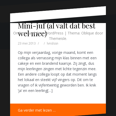
Mini-juf (al valt dat best
Mini-juf (al valt dat best
wel mee)
wel mee)
Ondersteund door WordPress
|
Thema:
Oblique
door
Themeisle.
23 mei 2013
23 mei 2013
Milou
lvnslssn
Geen categorie
Op mijn verjaardag, vorige maand, komt een
Op mijn verjaardag, vorige maand, komt een
collega als verrassing mijn klas binnen met een
collega als verrassing mijn klas binnen met een
cakeje en een brandend kaarsje. Zij zingt, dus
cakeje en een brandend kaarsje. Zij zingt, dus
mijn leerlingen zingen met lichte tegenzin mee.
mijn leerlingen zingen met lichte tegenzin mee.
Een andere collega loopt op dat moment langs
Een andere collega loopt op dat moment langs
het lokaal en steekt vijf vingers op. Dit om te
het lokaal en steekt vijf vingers op. Dit om te
vragen of ik vijfentwintig geworden ben. Ik knik
vragen of ik vijfentwintig geworden ben. Ik knik
‘ja’ en een leerling[…]
‘ja’ en een leerling[…]
Ga verder met lezen …
Ga verder met lezen …